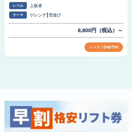
上級者
レベル
ゲレンデ
雪遊び
テーマ
8,800円（税込）～
レッスン詳細/予約