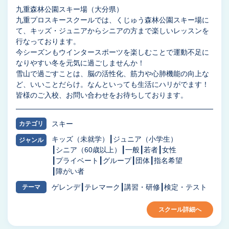
九重森林公園スキー場（大分県）
九重プロスキースクールでは、くじゅう森林公園スキー場に
て、キッズ・ジュニアからシニアの方まで楽しいレッスンを
行なっております。
今シーズンもウインタースポーツを楽しむことで運動不足に
なりやすい冬を元気に過ごしませんか！
雪山で過ごすことは、脳の活性化、筋力や心肺機能の向上な
ど、いいことだらけ。なんといっても生活にハリがでます！
皆様のご入校、お問い合わせをお待ちしております。
スキー
カテゴリ
キッズ（未就学）
ジュニア（小学生）
ジャンル
シニア（60歳以上）
一般
若者
女性
プライベート
グループ
団体
指名希望
障がい者
ゲレンデ
テレマーク
講習・研修
検定・テスト
テーマ
スクール詳細へ