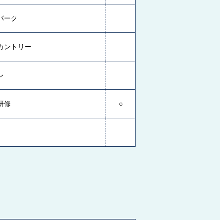
パーク
カントリー
レ
研修
○