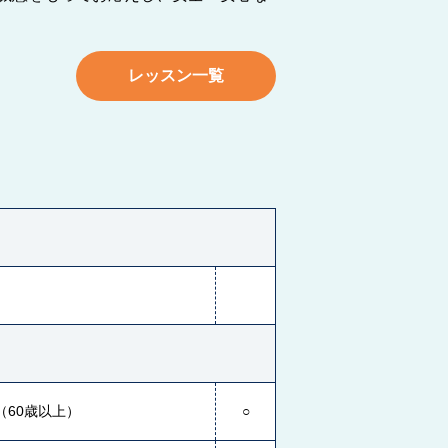
レッスン一覧
（60歳以上）
○