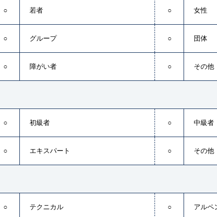
○
若者
○
女性
○
グループ
○
団体
○
障がい者
○
その他
○
初級者
○
中級者
○
エキスパート
○
その他
○
テクニカル
○
アルペ