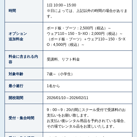
1日 10:00～15:00
時間
※日によっては、上記以外の時間の場合がありま
す。
ボード板・ブーツ：2,500円（税込）～
オプション
ウェア110～150・S~XO：2,000円（税込）～
追加料金
（ボード板・ブーツ）＋ウェア110～150・S~X
O：4,500円（税込）～
料金に含まれる内
受講料、リフト料金
容
対象年齢
7歳～（小学生）
最小遂行
1名から
開校期間
2026/01/10～2026/02/11
9：00～9：20の間にスクール受付で受講料のお
支払いをお願い致します。
受付・集合時間
お支払い後レンタル用品を予約されている場合、
その場でレンタル品をお渡しいたします。