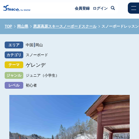
会員登録
ログイン
TOP
岡山県
恩原高原スキースノーボードスクール
スノーボードレッスン
エリア
中国
岡山
カテゴリ
スノーボード
ゲレンデ
テーマ
ジャンル
ジュニア（小学生）
レベル
初心者