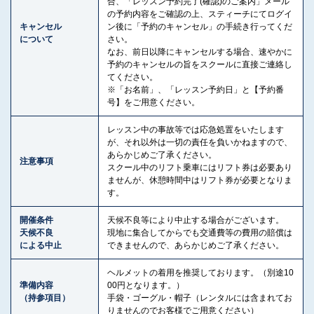
合、「レッスン予約完了(確認)のご案内」メール
の予約内容をご確認の上、スティーチにてログイ
キャンセル
ン後に「予約のキャンセル」の手続き行ってくだ
について
さい。
なお、前日以降にキャンセルする場合、速やかに
予約のキャンセルの旨をスクールに直接ご連絡し
てください。
※「お名前」、「レッスン予約日」と【予約番
号】をご用意ください。
レッスン中の事故等では応急処置をいたします
が、それ以外は一切の責任を負いかねますので、
あらかじめご了承ください。
注意事項
スクール中のリフト乗車にはリフト券は必要あり
ませんが、休憩時間中はリフト券が必要となりま
す。
開催条件
天候不良等により中止する場合がございます。
天候不良
現地に集合してからでも交通費等の費用の賠償は
による中止
できませんので、あらかじめご了承ください。
ヘルメットの着用を推奨しております。（別途10
準備内容
00円となります。）
（持参項目）
手袋・ゴーグル・帽子（レンタルには含まれてお
りませんのでお客様でご用意ください）