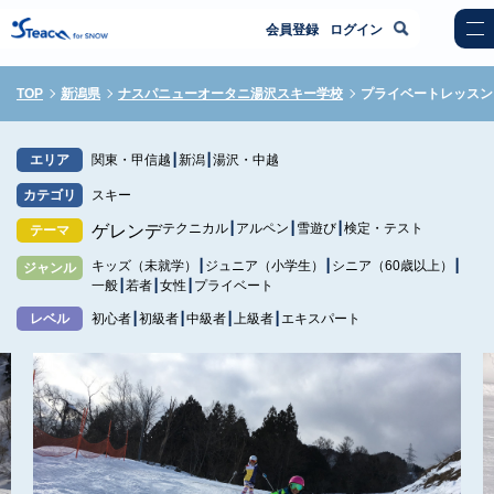
会員登録
ログイン
TOP
新潟県
ナスパニューオータニ湯沢スキー学校
プライベートレッスン
エリア
関東・甲信越
新潟
湯沢・中越
カテゴリ
スキー
テクニカル
アルペン
雪遊び
検定・テスト
ゲレンデ
テーマ
キッズ（未就学）
ジュニア（小学生）
シニア（60歳以上）
ジャンル
一般
若者
女性
プライベート
レベル
初心者
初級者
中級者
上級者
エキスパート