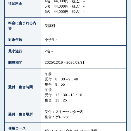
4名：44,000円（税込）～
追加料金
5名：44,000円（税込）～
6名：44,000円（税込）～
料金に含まれる内
受講料
容
対象年齢
小学生～
最小遂行
2名～
開校期間
2025/12/19～2026/03/31
午前
受付 8：30～9：40
集合 9：55
受付・集合時間
午後
受付 12：30～13：10
集合 13：25
受付：スキーセンター内
受付・集合場所
集合：ゲレンデ
使用コース