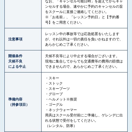
なお、「キャンセル可能日時」を超えてからキャ
ンセルする場合、速やかに予約のキャンセルの旨
をスクールに直接ご連絡してください。
※「お名前」、「レッスン予約日」と【予約番
号】をご用意ください。
レッスン中の事故等では応急処置をいたします
注意事項
が、それ以外は一切の責任を負いかねますので、
あらかじめご了承ください。
開催条件
天候不良等により中止する場合がございます。
天候不良
現地に集合してからでも交通費等の費用の賠償は
による中止
できませんので、あらかじめご了承ください。
・スキー
・ストック
・スキーブーツ
・グローブ
準備内容
・ヘルメット※推奨
（持参項目）
・ゴーグル
・ネックウォーマー
用具はスクール受付前にご準備し、ゲレンデに出
れる状態で受付をしてください。
（レンタル、防寒）