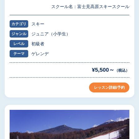
スクール名：富士見高原スキースクール
スキー
カテゴリ
ジュニア（小学生）
ジャンル
初級者
レベル
ゲレンデ
テーマ
¥5,500～
（税込）
レッスン詳細/予約