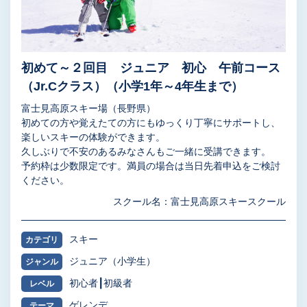
初めて～２回目 ジュニア 初心 午前コース
（Jr.Cクラス）（小学1年～4年生まで）
富士見高原スキー場（長野県）
初めての方や覚えたての方にもゆっくり丁寧にサポートし、
楽しいスキーの体験ができます。
久しぶりで不安のあるみなさんもご一緒に受講できます。
予約枠は少数限定です。満員の場合は当日先着申込をご検討
ください。
スクール名：富士見高原スキースクール
スキー
カテゴリ
ジュニア（小学生）
ジャンル
初心者
初級者
レベル
ゲレンデ
テーマ