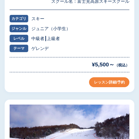
スクール名：富士見高原スキースクール
スキー
カテゴリ
ジュニア（小学生）
ジャンル
中級者
上級者
レベル
ゲレンデ
テーマ
¥5,500～
（税込）
レッスン詳細/予約