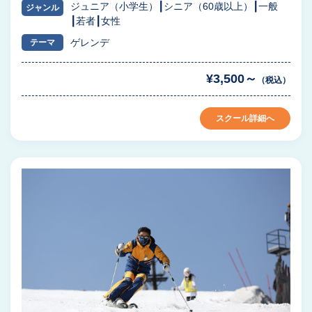
ジュニア（小学生）
シニア（60歳以上）
一般
ジャンル
若者
女性
ゲレンデ
テーマ
¥3,500～
（税込）
スクール詳細へ