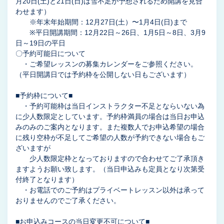
月20日(土)と21日(日)は雪不足が予想されるため開講を見合
わせます）
※年末年始期間：12月27日(土）〜1月4日(日)まで
※平日開講期間：12月22日～26日、1月5日～8日、3月9
日～19日の平日
〇予約可能日について
・ご希望レッスンの募集カレンダーをご参照ください。
（平日開講日では予約枠を公開しない日もございます）
■予約枠について■
・予約可能枠は当日インストラクター不足とならいない為
に少人数限定としています。予約枠満員の場合は当日お申込
みのみのご案内となります。また複数人でお申込希望の場合
に残り空枠が不足してご希望の人数が予約できない場合もご
ざいますが
少人数限定枠となっておりますので合わせてご了承頂き
ますようお願い致します。（当日申込みも定員となり次第受
付終了となります）
・お電話でのご予約はプライベートレッスン以外は承って
おりませんのでご了承ください。
■お申込みコースの当日変更不可について■