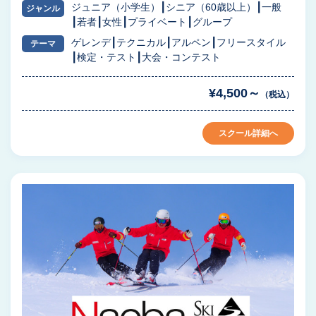
ジュニア（小学生）
シニア（60歳以上）
一般
ジャンル
若者
女性
プライベート
グループ
ゲレンデ
テクニカル
アルペン
フリースタイル
テーマ
検定・テスト
大会・コンテスト
¥4,500～
（税込）
スクール詳細へ