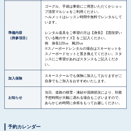
ゴーグル、手袋は事前にご用意いただくかショッ
プ清里マルシェをご利用ください。
ヘルメットはレッスン時間中無料でレンタルして
います。
準備内容
レンタル道具をご希望の方は【身長】【普段穿い
（持参項目）
ている靴のサイズ】をご記入ください。
例 身長120㎝ 靴20㎝
※スノーボードレンタルの場合はスキーセットを
スノーボードセットと置き換えてください。スタ
ンスにご希望があればスタンスもご記入くださ
い。
スキースクールでも保険に加入しておりますがご
加入保険
自身でもご加入をおすすめいたします。
当日、道路の積雪・凍結や混雑状況により、到着
お知らせ
予想時間が大幅に遅れる場合もございますので、
あらかじめ時間に余裕をもってお越しください。
予約カレンダー