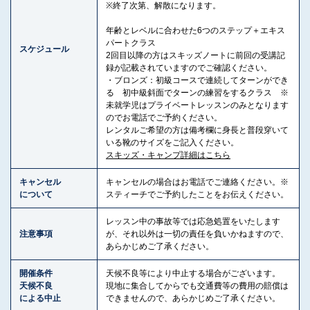
※終了次第、解散になります。
年齢とレベルに合わせた6つのステップ＋エキス
パートクラス
スケジュール
2回目以降の方はスキッズノートに前回の受講記
録が記載されていますのでご確認ください。
・ブロンズ：初級コースで連続してターンができ
る 初中級斜面でターンの練習をするクラス ※
未就学児はプライベートレッスンのみとなります
のでお電話でご予約ください。
レンタルご希望の方は備考欄に身長と普段穿いて
いる靴のサイズをご記入ください。
スキッズ・キャンプ詳細はこちら
キャンセル
キャンセルの場合はお電話でご連絡ください。※
について
スティーチでご予約したことをお伝えください。
レッスン中の事故等では応急処置をいたします
注意事項
が、それ以外は一切の責任を負いかねますので、
あらかじめご了承ください。
開催条件
天候不良等により中止する場合がございます。
天候不良
現地に集合してからでも交通費等の費用の賠償は
による中止
できませんので、あらかじめご了承ください。