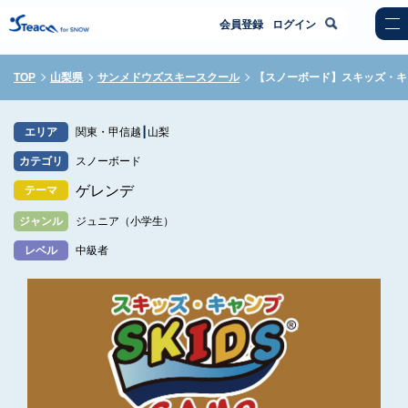
会員登録
ログイン
TOP
山梨県
サンメドウズスキースクール
【スノーボード】スキッズ・キ
エリア
関東・甲信越
山梨
カテゴリ
スノーボード
ゲレンデ
テーマ
ジャンル
ジュニア（小学生）
レベル
中級者